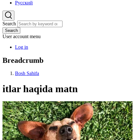
Русский
Search
Search
User account menu
Log in
Breadcrumb
Bosh Sahifa
itlar haqida matn