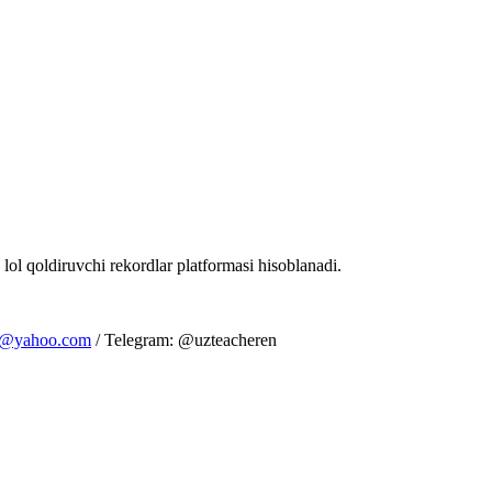
 lol qoldiruvchi rekordlar platformasi hisoblanadi.
m@yahoo.com
/ Telegram: @uzteacheren