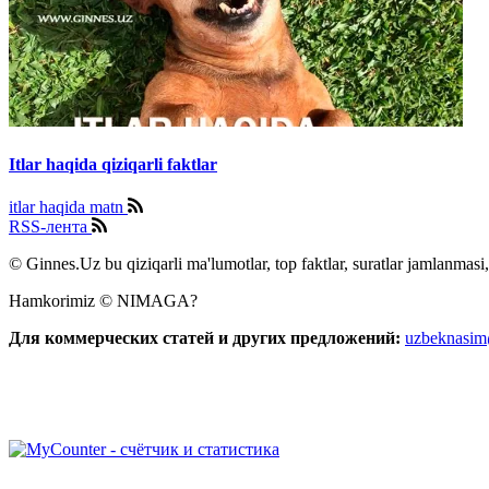
Itlar haqida qiziqarli faktlar
itlar haqida matn
RSS-лента
© Ginnes.Uz bu qiziqarli ma'lumotlar, top faktlar, suratlar jamlanmasi,
Hamkorimiz © NIMAGA?
Для коммерческих статей и других предложений:
uzbeknasi