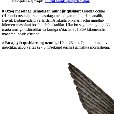
Boshqalar o'qimoqda:
Bulbul haqida qiziqarli faktlar
# Uzoq masofaga uchadigan muhojir qushlar:
Qaldirg'ochlar
(Hirundo rustica) uzoq masofaga uchadigan muhojirlar sanalib,
Buyuk Britaniyadagi yerlardan Afrikaga o'lkalarigacha minglab
kilometr masofani bosib uchib o'tadilar. Ular bu sayohatni yiliga ikki
marta amalga oshiradilar va kuniga o'rtacha 321.869 kilometrcha
masofani bosib o'tishadi.
#
Bu ajoyib qushlarning
uzunligi 10— 23 sm.
Qanotlari uzun va
ingichka; uzoq va tez (27,5 m/sekund gacha) uchishga moslashgan.