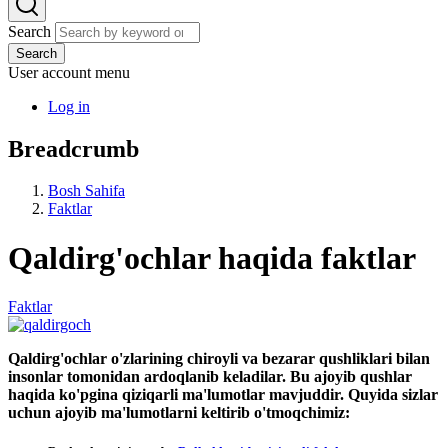
Search
Search
User account menu
Log in
Breadcrumb
Bosh Sahifa
Faktlar
Qaldirg'ochlar haqida faktlar
Faktlar
Qaldirg'ochlar o'zlarining chiroyli va bezarar qushliklari bilan
insonlar tomonidan ardoqlanib keladilar. Bu ajoyib qushlar
haqida ko'pgina qiziqarli ma'lumotlar mavjuddir. Quyida sizlar
uchun ajoyib ma'lumotlarni keltirib o'tmoqchimiz: