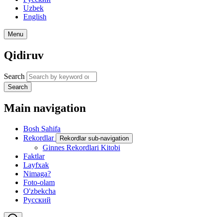
Uzbek
English
Menu
Qidiruv
Search
Search
Main navigation
Bosh Sahifa
Rekordlar
Rekordlar sub-navigation
Ginnes Rekordlari Kitobi
Faktlar
Layfxak
Nimaga?
Foto-olam
O'zbekcha
Русский