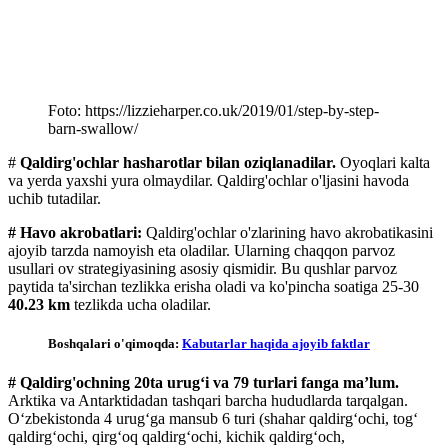
Foto: https://lizzieharper.co.uk/2019/01/step-by-step-
barn-swallow/
#
Qaldirg'ochlar hasharotlar bilan oziqlanadilar.
Oyoqlari kalta
va yerda yaxshi yura olmaydilar. Qaldirg'ochlar o'ljasini havoda
uchib tutadilar.
# Havo akrobatlari:
Qaldirg'ochlar o'zlarining havo akrobatikasini
ajoyib tarzda namoyish eta oladilar. Ularning chaqqon parvoz
usullari ov strategiyasining asosiy qismidir. Bu qushlar parvoz
paytida ta'sirchan tezlikka erisha oladi va ko'pincha soatiga 25-30
40.23 km
tezlikda ucha oladilar.
Boshqalari o'qimoqda:
Kabutarlar haqida ajoyib faktlar
# Qaldirg'ochning 20ta urugʻi va 79 turlari fanga maʼlum.
Arktika va Antarktidadan tashqari barcha hududlarda tarqalgan.
Oʻzbekistonda 4 urugʻga mansub 6 turi (shahar qaldirgʻochi, togʻ
qaldirgʻochi, qirgʻoq qaldirgʻochi, kichik qaldirgʻoch,