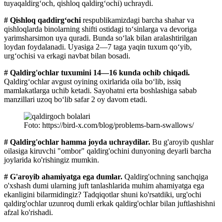
tuyaqaldirgʻoch, qishloq qaldirgʻochi) uchraydi.
# Qishloq qaddirgʻochi
respublikamizdagi barcha shahar va
qishloqlarda binolarning shifti ostidagi toʻsinlarga va devoriga
yarimsharsimon uya quradi. Bunda soʻlak bilan aralashtirilgan
loydan foydalanadi. Uyasiga 2—7 taga yaqin tuxum qoʻyib,
urgʻochisi va erkagi navbat bilan bosadi.
# Qaldirg'ochlar tuxumini 14—16 kunda ochib chiqadi.
Qaldirgʻochlar avgust oyining oxirlarida oila boʻlib, issiq
mamlakatlarga uchib ketadi. Sayohatni erta boshlashiga sabab
manzillari uzoq boʻlib safar 2 oy davom etadi.
Foto: https://bird-x.com/blog/problems-barn-swallows/
# Qaldirg'ochlar hamma joyda uchraydilar.
Bu g'aroyib qushlar
oilasiga kiruvchi "ombor" qaldirg'ochini dunyoning deyarli barcha
joylarida ko'rishingiz mumkin.
# G'aroyib ahamiyatga ega dumlar.
Qaldirg'ochning sanchqiga
o'xshash dumi ularning juft tanlashlarida muhim ahamiyatga ega
ekanligini bilarmidingiz? Tadqiqotlar shuni ko'rsatdiki, urg'ochi
qaldirg'ochlar uzunroq dumli erkak qaldirg'ochlar bilan juftlashishni
afzal ko'rishadi.