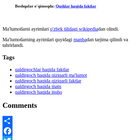
Boshqalar o'qimoqda:
Qushlar haqida faktlar
Ma'lumotlarni ayrimlari
o'zbek tilidagi wikipedia
dan olindi.
Ma'lumotlarning ayrimlari quyidagi
manba
dan tarjima qilindi va
tahrirlandi.
Tags
qaldirgochlar haqida faktlar
qaldirgoch haqida qiziqarli ma'lumot
qaldirgoch haqida qiziqarli faktlar
qaldirgoch haqida matn
qaldirgoch haqida insho
Comments
Share