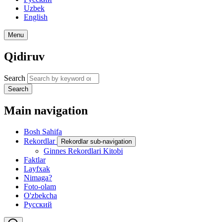
Uzbek
English
Menu
Qidiruv
Search
Search
Main navigation
Bosh Sahifa
Rekordlar
Rekordlar sub-navigation
Ginnes Rekordlari Kitobi
Faktlar
Layfxak
Nimaga?
Foto-olam
O'zbekcha
Русский