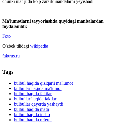
chunki ular juda ko'p zararkunandalarni yeyishadi.
Ma'lumotlarni tayyorlashda quyidagi manbalardan
foydalanildi:
Foto
O'zbek tilidagi
wikipedia
faktrus.ru
Tags
bulbul haqida qiziqarli ma'lumot
bulbullar haqida ma'lumot
bulbul haqida faktlar
bulbullar haqida faktlar
bulbullar qayerda yashaydi
bulbul haqida matn
bulbul haqida insho
bulbul haqida referat