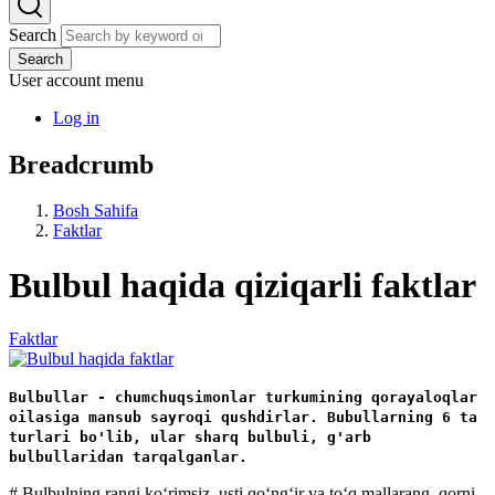
Search
Search
User account menu
Log in
Breadcrumb
Bosh Sahifa
Faktlar
Bulbul haqida qiziqarli faktlar
Faktlar
Bulbullar
-
chumchuqsimonlar
turkumining
qorayaloqlar
oilasiga
mansub sayroqi
qushdirlar
. Bubullarning 6 ta
turlari bo'lib, ular sharq bulbuli, g'arb
bulbullaridan tarqalganlar.
# Bulbulning rangi koʻrimsiz, usti qoʻngʻir va toʻq mallarang, qorni