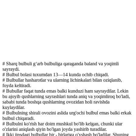
# Sharq bulbuli gʻarb bulbuliga qaraganda baland va yoqimli
sayraydi.
# Bulbul bolasi tuxumdan 13—14 kunda ochib chiqadi.
# Bulbullar hasharotlar va ularning lichinkalari bilan oziqlanib,
foyda keltiradi.
# Bubullar faqat tunda emas balki kunduzi ham sayraydilar. Lekin
bu ajoyib qushlarning sayrashlari tunda aniq va yoqimliroq bo'ladi,
sababi tunda boshqa qushlarning ovozidan holi ravishda
kuylaydilar.
# Bulbulning shirali ovozini aslida urg'ochi bulbul emas balki erkak
bulbul chiqaradi.
# Bulbulni ko'rish har doim mushkul bo'lib kelgan, chunki ular
o'zlarini aniqlash qiyin bo'lgan joyda yashirib turadilar.
# Ikki jinsdagi bulbullar bir - birlariga o'xshash bo'ladilar. Shuning