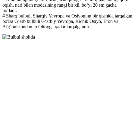
oqish, nari bilan modasining rangi bir xil, boʻyi 20 sm gacha
boʻladi.
# Sharq bulbuli Sharqiy Yevropa va Osiyoning bir qismida tarqalgan
bo'lsa Gʻarb bulbuli Gʻarbiy Yevropa, Kichik Osiyo, Eron va
Afgʻonistondan to Oltoyga qadar tarqalgandir.