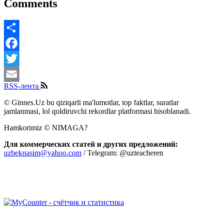
Comments
Share
Facebook
Twitter
RSS-лента
Email
© Ginnes.Uz bu qiziqarli ma'lumotlar, top faktlar, suratlar
jamlanmasi, lol qoldiruvchi rekordlar platformasi hisoblanadi.
Hamkorimiz © NIMAGA?
Для коммерческих статей и других предложений:
uzbeknasim@yahoo.com
/ Telegram: @uzteacheren