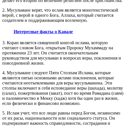
делает его второй по величине религией после христианства.
2. Мусульмане верят, что ислам является монотеистической
верой, с верой в одного Бога, Аллаха, который считается
создателем и поддерживающим вселенную.
Интересные факты о Канаде
3. Коран является священной книгой ислама, которую
считают словом Бога, открытым Пророку Мухаммаду на
протяжении 23 лет. Он считается окончательным
руководством для мусульман в вопросах веры, поклонения и
повседневной жизни.
4. Мусульмане следуют Пяти Столпам Ислама, которые
являются пятью основными актами поклонения, которые
считаются неотъемлемыми для веры мусульманина. Эти
столпы включают в себя исповедание веры (шахада), молитву
(салах), пожертвования (закат), пост во время Рамадана (савм)
и паломничество в Мекку (хадж) хотя бы один раз в жизни,
если физически и финансово возможно.
5. Ислам учит, что все люди равны перед Богом, независимо
от их расы, национальности или социального статуса. Он
подчеркивает важность справедливости, сострадания и