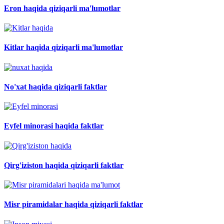
Eron haqida qiziqarli ma'lumotlar
Kitlar haqida qiziqarli ma'lumotlar
No'xat haqida qiziqarli faktlar
Eyfel minorasi haqida faktlar
Qirg'iziston haqida qiziqarli faktlar
Misr piramidalar haqida qiziqarli faktlar