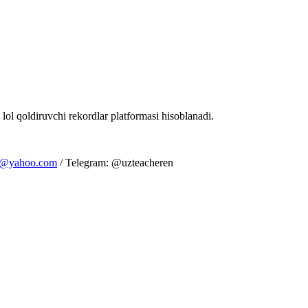
 lol qoldiruvchi rekordlar platformasi hisoblanadi.
m@yahoo.com
/ Telegram: @uzteacheren