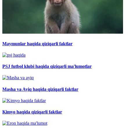
Maymunlar haqida qiziqarli faktlar
PSJ futbol klubi haqida qiziqarli ma'lumotlar
Masha va Ayiq haqida qiziqarli faktlar
Kimyo haqida qiziqarli faktlar