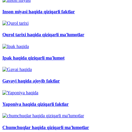
Inson miyasi haqida qiziqarli faktlar
Qurol tarixi haqida qiziqarli ma'lumotlar
Ipak haqida qiziqarli ma'lumot
Gavayi haqida ajoyib faktlar
Yaponiya haqida qiziqarli faktlar
Chumchuqlar haqida qiziqarli ma'lumotlar