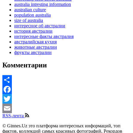
australia intresting information
australian culture
population australia
size of australia
интересное об австралии
история австралии
интересные факты австралия
австралийская кухня
животные австралии
фрукты австралии
Комментарии
Share
Facebook
Twitter
RSS-лента
Email
© Ginnes.Uz это платформа интересных информаций, топ
фактов, коллекций самых красивых фотографий, Рекордов